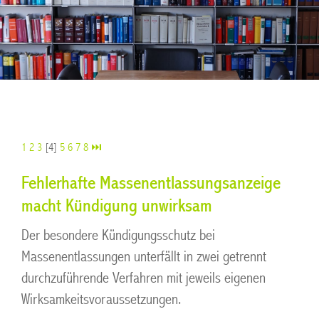
1
2
3
[4]
5
6
7
8
⏭
Fehlerhafte Massenentlassungsanzeige
macht Kündigung unwirksam
Der besondere Kündigungsschutz bei
Massenentlassungen unterfällt in zwei getrennt
durchzuführende Verfahren mit jeweils eigenen
Wirksamkeitsvoraussetzungen.